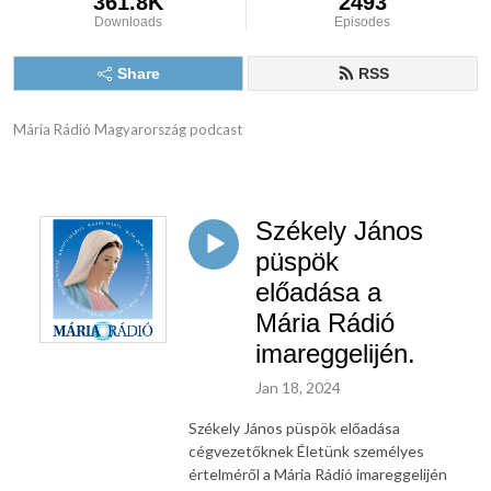
361.8K
2493
Downloads
Episodes
Share
RSS
Mária Rádió Magyarország podcast
Székely János
püspök
előadása a
Mária Rádió
imareggelijén.
Jan 18, 2024
Székely János püspök előadása
cégvezetőknek Életünk személyes
értelméről a Mária Rádió imareggelijén