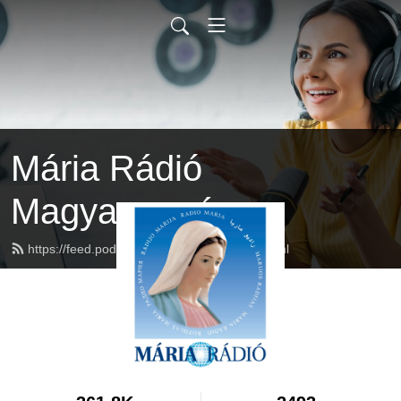
Mária Rádió
Magyarország
https://feed.podbean.com/mariaradio/feed.xml