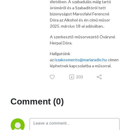
életében. A szabadulás máig tartó
öröméről és a Szabadítóról tett
bizonyságot Marosfalvi Ferencné
Dóra az Alkohol és én című műsor
2025. március 18-ai adásában..
A szerkesztő-műsorvezető Óváryné
Herpai Dóra.
Hallgatóink
az
iszakosmento@mariaradio.hu
címen
léphetnek kapcsolatba a műsorral.
203
Comment (0)