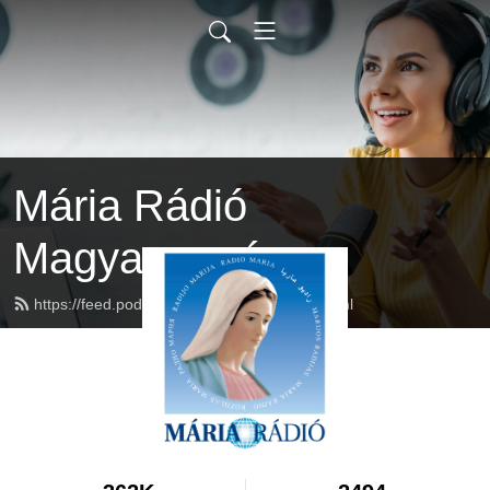
Mária Rádió
Magyarország
https://feed.podbean.com/mariaradio/feed.xml