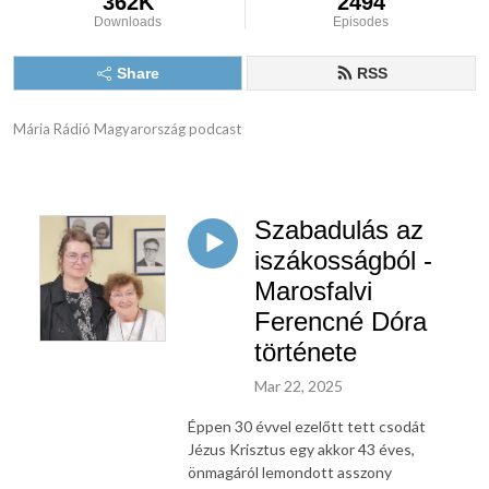
362K
2494
Downloads
Episodes
Share
RSS
Mária Rádió Magyarország podcast
Szabadulás az
iszákosságból -
Marosfalvi
Ferencné Dóra
története
Mar 22, 2025
Éppen 30 évvel ezelőtt tett csodát
Jézus Krisztus egy akkor 43 éves,
önmagáról lemondott asszony