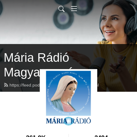
Mária Rádió
Magyarország
https://feed.podbean.com/mariaradio/feed.xml