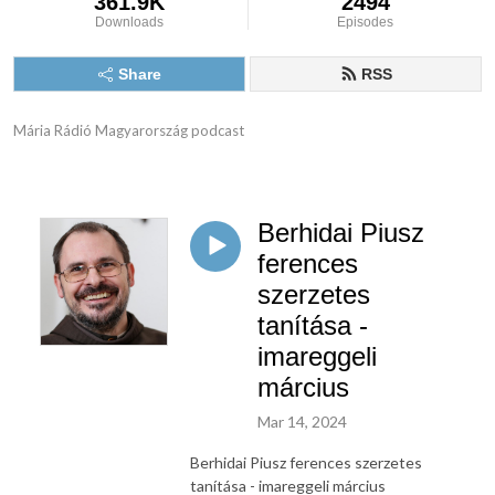
361.9K
2494
Downloads
Episodes
Share
RSS
Mária Rádió Magyarország podcast
Berhidai Piusz
ferences
szerzetes
tanítása -
imareggeli
március
Mar 14, 2024
Berhidai Piusz ferences szerzetes
tanítása - imareggeli március